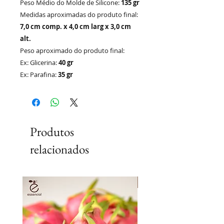
Peso Médio do Molde de Silicone:
135
gr
Medidas aproximadas do produto final:
7,0 cm comp. x 4,0 cm larg x 3,0 cm
alt.
Peso aproximado do produto final:
Ex: Glicerina:
40 gr
Ex: Parafina:
35 gr
Produtos
relacionados
Lançamento