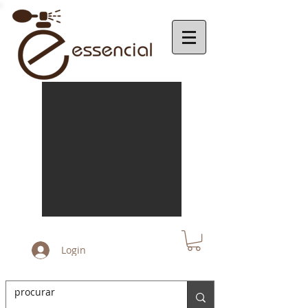
Login