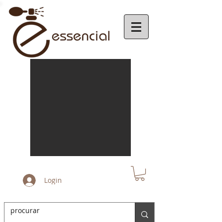
Login