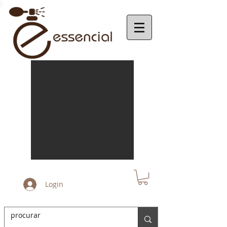
Login