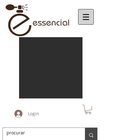
Login