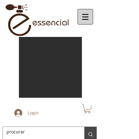
Login