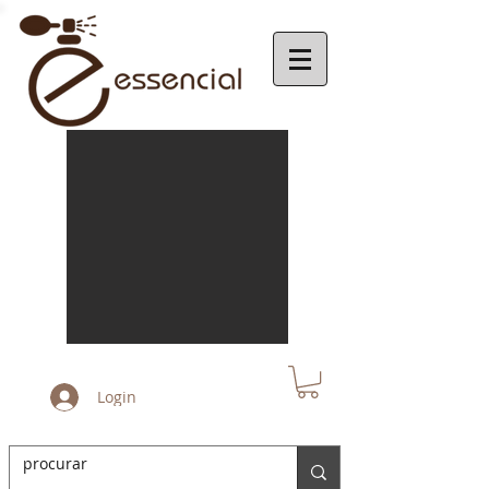
Login