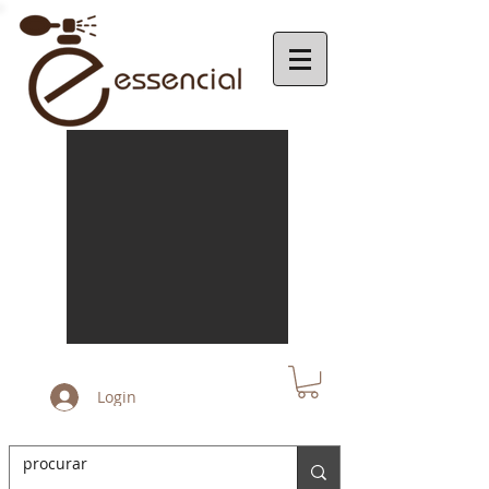
Login