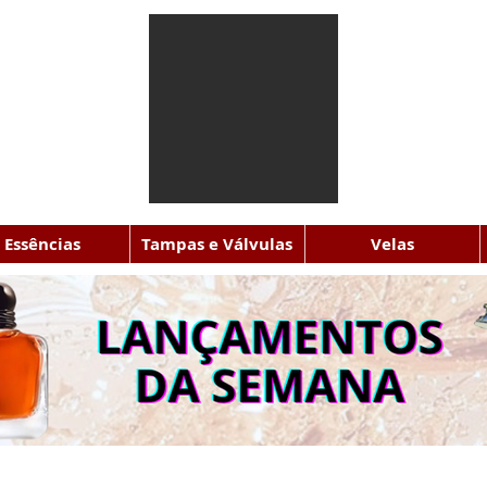
Essências
Tampas e Válvulas
Velas