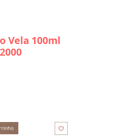
o Vela 100ml
92000
rrinho