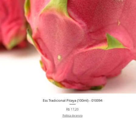
Ess Tradicional Pitaya (100ml) - 010094
Visualização rápida
Preço
R$ 17,20
Política de envio