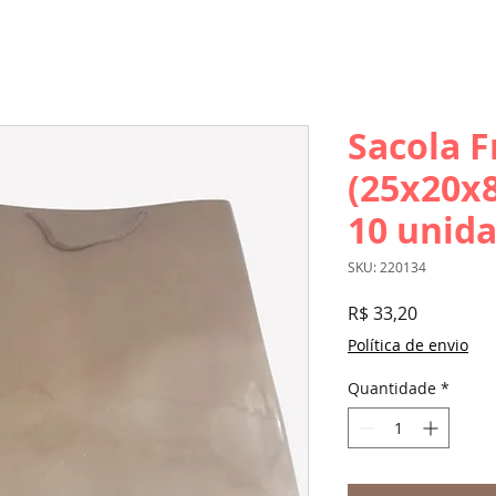
Sacola F
(25x20x
10 unida
SKU: 220134
Preço
R$ 33,20
Política de envio
Quantidade
*