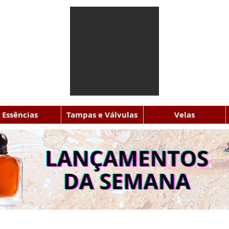
Essências
Tampas e Válvulas
Velas