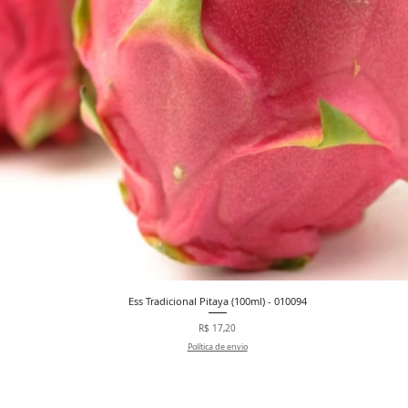
Ess Tradicional Pitaya (100ml) - 010094
Visualização rápida
Preço
R$ 17,20
Política de envio