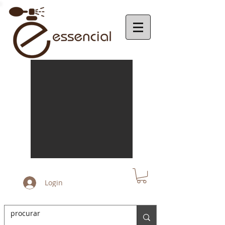
Login