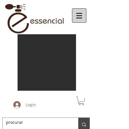
Login