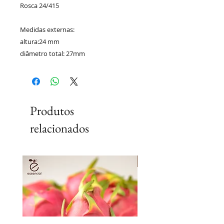
Rosca 24/415
Medidas externas:
altura:24 mm
diâmetro total: 27mm
Produtos
relacionados
Lançamento