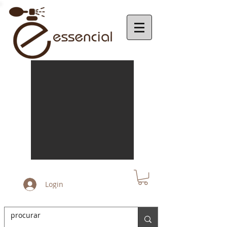
Login