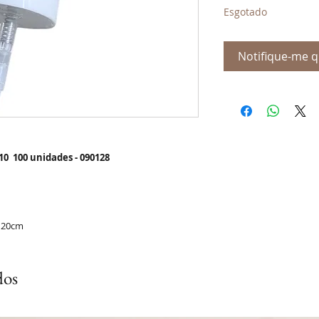
Esgotado
Notifique-me q
10 100 unidades - 090128
 20cm
dos