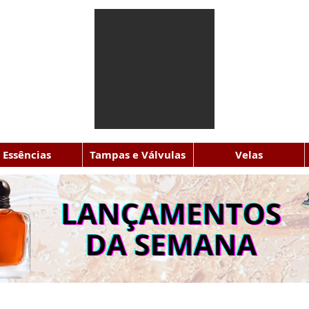
Essências
Tampas e Válvulas
Velas