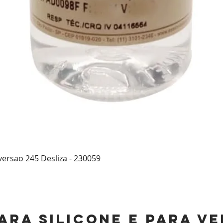
 versao 245 Desliza - 230059
Visualização rápida
ara silicone e para v