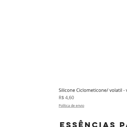
Silicone Ciclometicone/ volatil -
Preço
R$ 4,60
Política de envio
Essências p