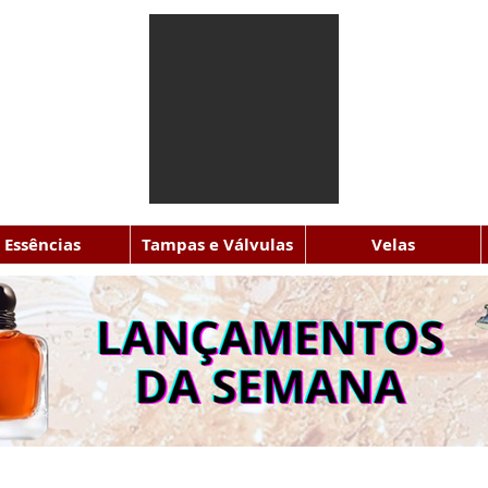
Essências
Tampas e Válvulas
Velas