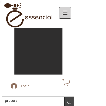
Login