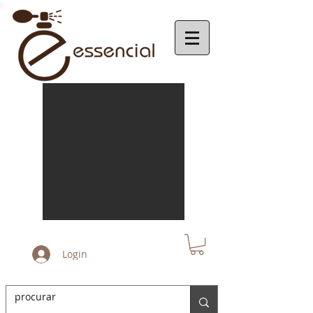
Login