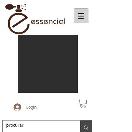
Login