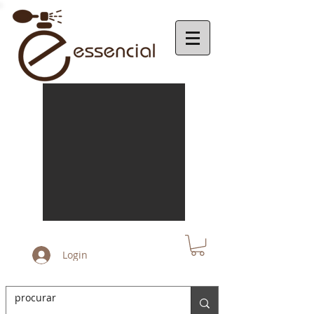
Login