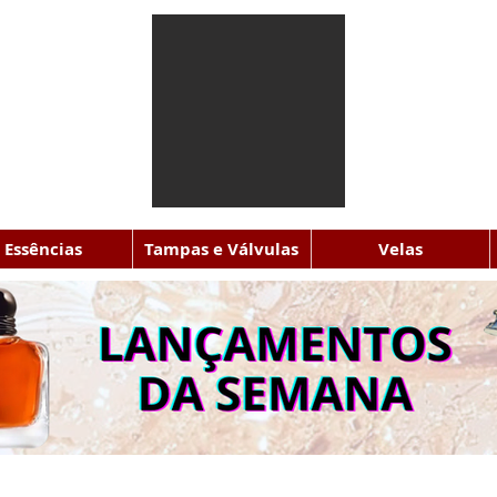
Essências
Tampas e Válvulas
Velas