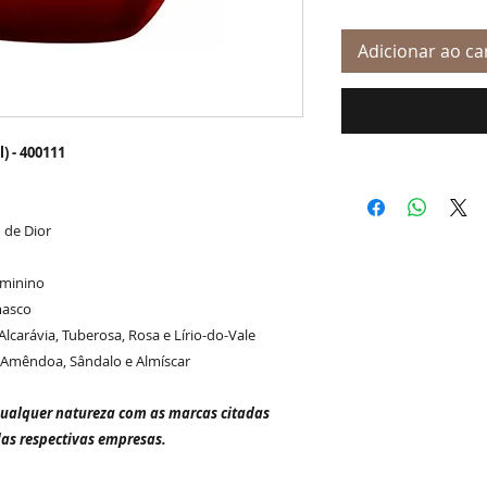
Adicionar ao ca
) - 400111
 de Dior
eminino
masco
Alcarávia, Tuberosa, Rosa e Lírio-do-Vale
 Amêndoa, Sândalo e Almíscar
qualquer natureza com as marcas citadas
das respectivas empresas.