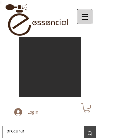
Login