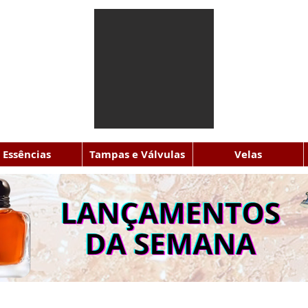
Essências
Tampas e Válvulas
Velas