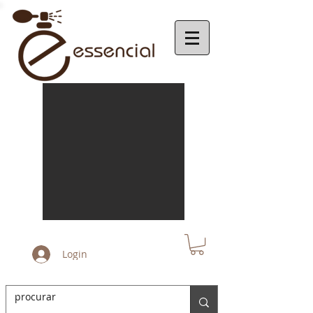
Login