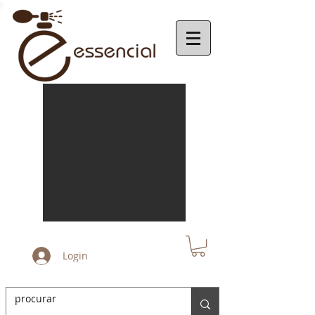
Login