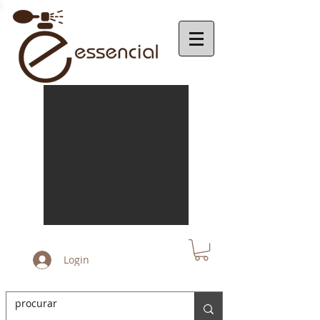
Login