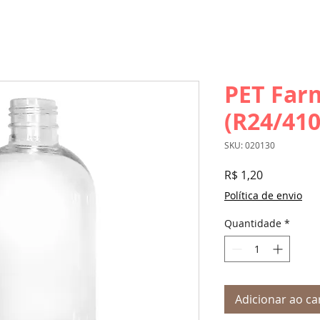
PET Far
(R24/410
SKU: 020130
Preço
R$ 1,20
Política de envio
Quantidade
*
Adicionar ao ca