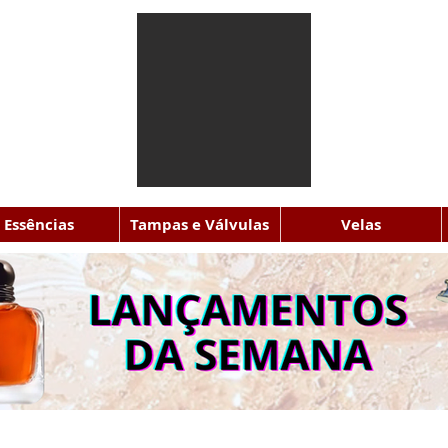
Essências
Tampas e Válvulas
Velas