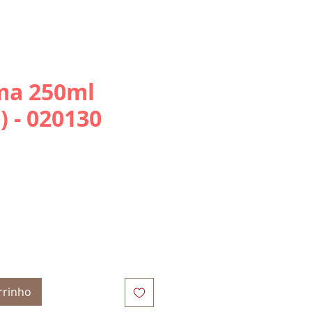
ma 250ml
) - 020130
rrinho