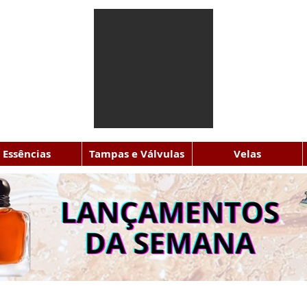
Essências
Tampas e Válvulas
Velas