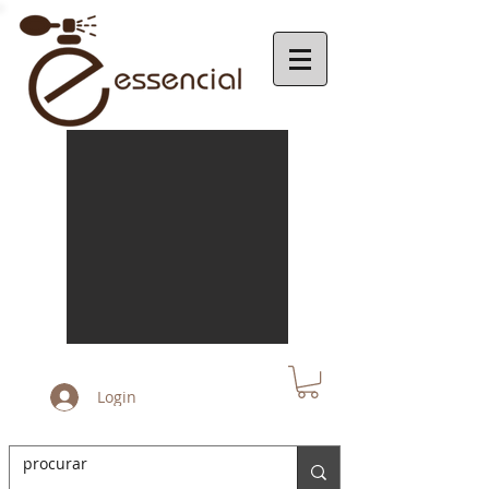
Login