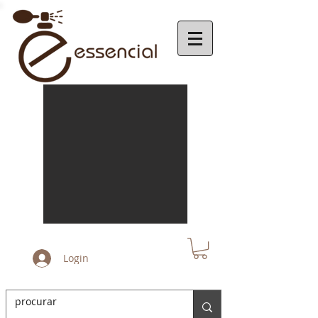
Login