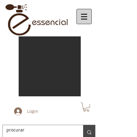
Login